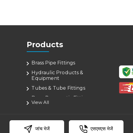
Products
Brass Pipe Fittings
Hydraulic Products &
Equipment
Tubes & Tube Fittings
Brass Pneumatic Fittings
View All
Copper Pipes & Fittings
Pipes & Pipe Fittings
Flanges
जांच भेजें
एसएमएस भेजें